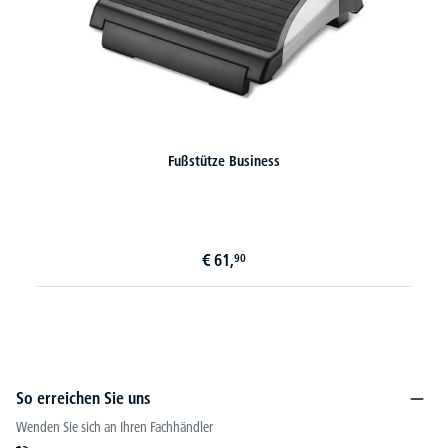
Fußstütze Business
Fußstützen Serie 
2 V
€
61,
90
So erreichen Sie uns
Wenden Sie sich an Ihren Fachhändler