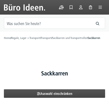
alt springen
Home
/
Regale, Lager + Transport
/
Transport
/
Sackkarren und Transportroller
/
Sackkarren
Sackkarren
Auswahl einschränken