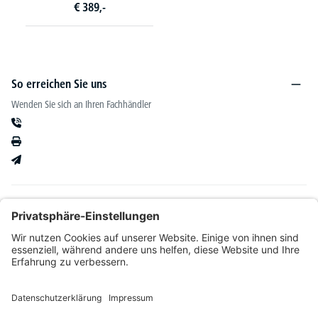
€
389,-
So erreichen Sie uns
Wenden Sie sich an Ihren Fachhändler
Informationen
Kataloge & mehr
Unser Angebot richtet sich ausschließlich an Fachhändler im Bereich Büro-&
Betriebseinrichtung. Wir behalten uns nach Bonitätsprüfung sowie bei Neukunden die
Wahl der Zahlungsabwicklung vor. Natürlich setzen wir uns mit Ihnen in Verbindung,