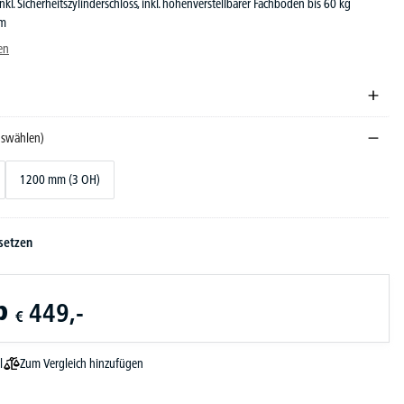
inkl. Sicherheitszylinderschloss, inkl. höhenverstellbarer Fachböden bis 60 kg
mm
en
auswählen)
1200 mm (3 OH)
setzen
b
449,-
€
Zum Vergleich hinzufügen
l