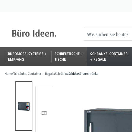
springen
Zur Hauptnavigation springen
BÜROMÖBELSYSTEME +
SCHREIBTISCHE +
SCHRÄNKE, CONTAINER
EMPFANG
TISCHE
+ REGALE
Home
/
Schränke, Container + Regale
/
Schränke
/
Schiebetürenschränke
Bildergalerie überspringen