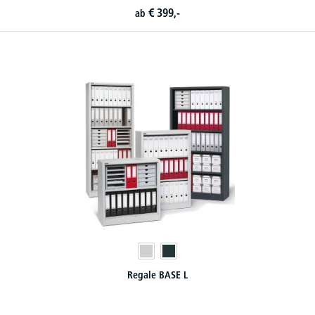
€
399,-
ab
Regale BASE L