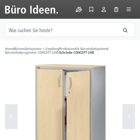
alt springen
Home
/
Büromöbelsysteme + Empfang
/
Professionelle Büromöbelsysteme
/
Büromöbelprogramm CONCEPT LINE
/
Schränke CONCEPT LINE
Bildergalerie überspringen