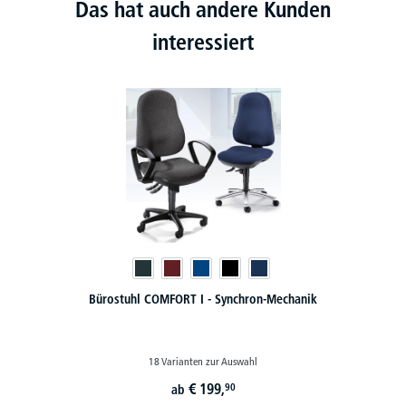
Das hat auch andere Kunden
interessiert
 Synchron-Mechanik
XXL-Bürostuhl CONTROL 24 - bis 
zur Auswahl
3 Varianten zur Auswa
9,
€
829,-
90
ab