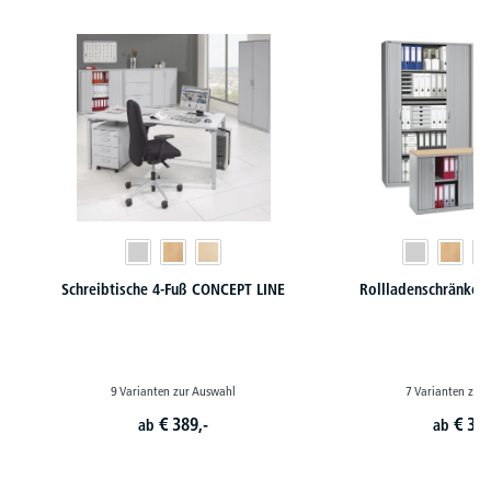
Produktgalerie überspringen
Schreibtische 4-Fuß CONCEPT LINE
Rollladenschränke 
9 Varianten zur Auswahl
7 Varianten zur
€
389,-
€
399
ab
ab