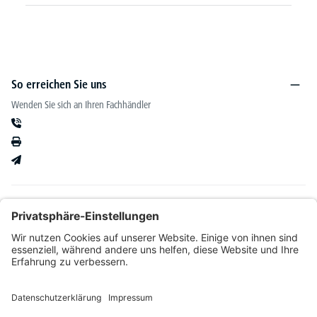
So erreichen Sie uns
Wenden Sie sich an Ihren Fachhändler
Informationen
Kataloge & mehr
Unser Angebot richtet sich ausschließlich an Fachhändler im Bereich Büro-&
Betriebseinrichtung. Wir behalten uns nach Bonitätsprüfung sowie bei Neukunden die
Wahl der Zahlungsabwicklung vor. Natürlich setzen wir uns mit Ihnen in Verbindung,