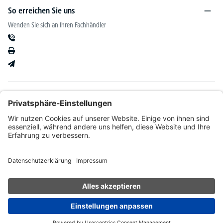
So erreichen Sie uns
Wenden Sie sich an Ihren Fachhändler
Informationen
Kataloge & mehr
Unser Angebot richtet sich ausschließlich an Fachhändler im Bereich Büro-&
Betriebseinrichtung. Wir behalten uns nach Bonitätsprüfung sowie bei Neukunden die
Wahl der Zahlungsabwicklung vor. Natürlich setzen wir uns mit Ihnen in Verbindung,
wenn eine Lieferung auf Rechnung nicht möglich sein sollte.
* Alle Preise exkl. gesetzl. Mehrwertsteuer zzgl.
Versandkosten
und ggf.
Nachnahmegebühren, wenn nicht anders angegeben.