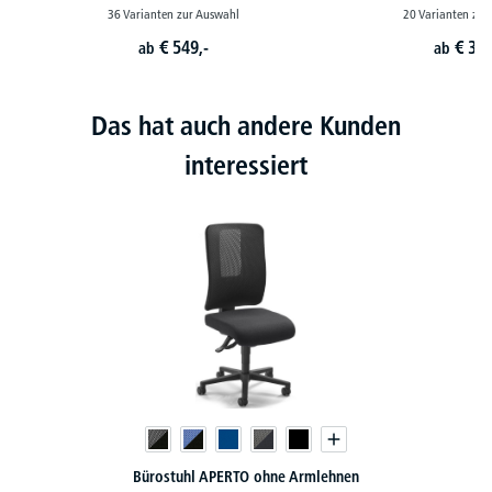
36 Varianten zur Auswahl
20 Varianten zur
€
549,-
€
399
ab
ab
Das hat auch andere Kunden
interessiert
Bürostuhl APERTO ohne Armlehnen
XXL-Büro