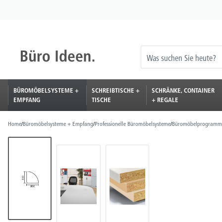
springen
Zur Hauptnavigation springen
BÜROMÖBELSYSTEME +
SCHREIBTISCHE +
SCHRÄNKE, CONTAINER
EMPFANG
TISCHE
+ REGALE
Home
/
Büromöbelsysteme + Empfang
/
Professionelle Büromöbelsysteme
/
Büromöbelprogramm
Bildergalerie überspringen