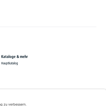
3 Va
Kataloge & mehr
Hauptkatalog