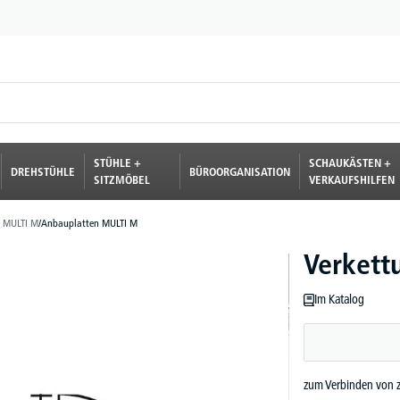
STÜHLE +
SCHAUKÄSTEN +
DREHSTÜHLE
BÜROORGANISATION
SITZMÖBEL
VERKAUFSHILFEN
 MULTI M
/
Anbauplatten MULTI M
Verkett
Im Katalog
zum Verbinden von 