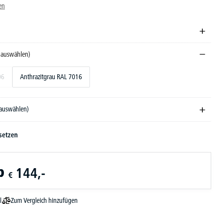
en
e auswählen)
06
Anthrazitgrau RAL 7016
 auswählen)
setzen
b
144,-
€
Zum Vergleich hinzufügen
l