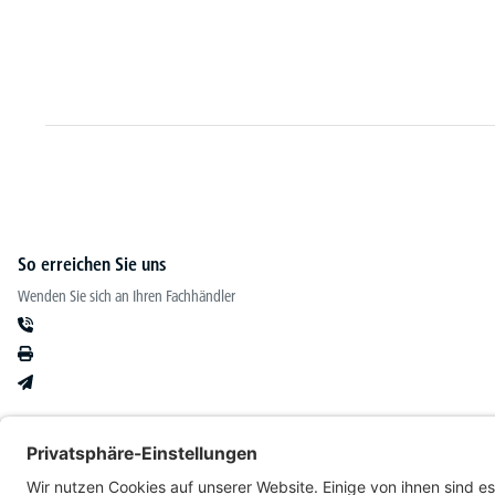
 Varianten zur Auswahl
€
199,
90
ab
So erreichen Sie uns
Wenden Sie sich an Ihren Fachhändler