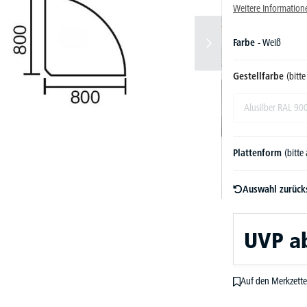
Weitere Information
Farbe
- Weiß
Gestellfarbe
(bitt
Alusilber RAL 90
Plattenform
(bitte
Auswahl zurück
UVP
a
Auf den Merkzette