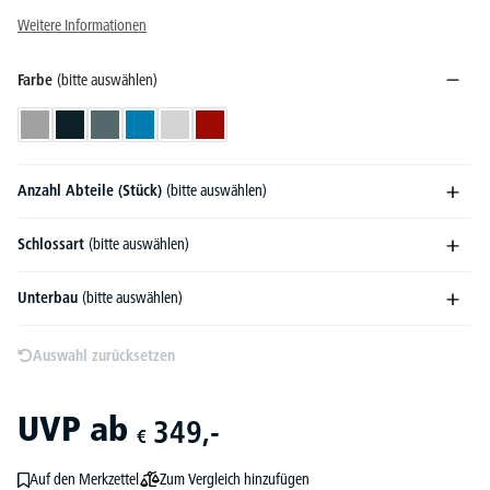
Weitere Informationen
Farbe
(bitte auswählen)
Alusilber RAL 9006
Anthrazit RAL 7021
Blaugrau RAL 7031
Lichtblau RAL 5012
Lichtgrau RAL 7035
Rubinrot RAL 3003
Anzahl Abteile (Stück)
(bitte auswählen)
Schlossart
(bitte auswählen)
Unterbau
(bitte auswählen)
Auswahl zurücksetzen
UVP
ab
349,-
€
Zum Vergleich hinzufügen
Auf den Merkzettel