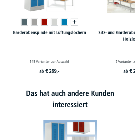
Garderobenspinde mit Lüftungslöchern
Sitz- und Garderoben
Holzleis
145 Varianten zur Auswahl
7 Varianten zur
€
269,-
€
209
ab
ab
Das hat auch andere Kunden
interessiert