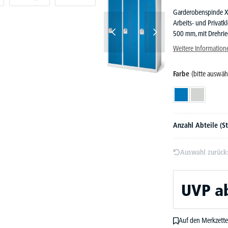
Garderobenspinde XL
Arbeits- und Privatk
500 mm, mit Drehrieg
Weitere Information
Farbe
(bitte auswäh
Himmelblau RAL 
Lichtgrau 
Anzahl Abteile (S
Auswahl zurück
UVP
a
Auf den Merkzette