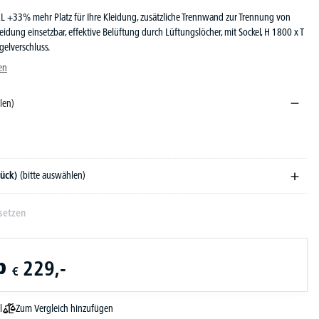
 +33% mehr Platz für Ihre Kleidung, zusätzliche Trennwand zur Trennung von
leidung einsetzbar, effektive Belüftung durch Lüftungslöcher, mit Sockel, H 1800 x T
elverschluss.
en
len)
5015
RAL 7035
tück)
(bitte auswählen)
setzen
b
229,-
€
Zum Vergleich hinzufügen
l