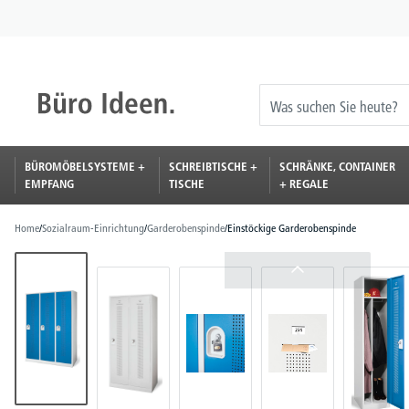
springen
Zur Hauptnavigation springen
BÜROMÖBELSYSTEME +
SCHREIBTISCHE +
SCHRÄNKE, CONTAINER
EMPFANG
TISCHE
+ REGALE
Home
/
Sozialraum-Einrichtung
/
Garderobenspinde
/
Einstöckige Garderobenspinde
Bildergalerie überspringen