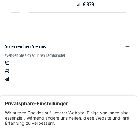
€
839,-
ab
So erreichen Sie uns
Wenden Sie sich an Ihren Fachhändler
Informationen
Kataloge & mehr
Unser Angebot richtet sich ausschließlich an Fachhändler im Bereich Büro-&
Betriebseinrichtung. Wir behalten uns nach Bonitätsprüfung sowie bei Neukunden die