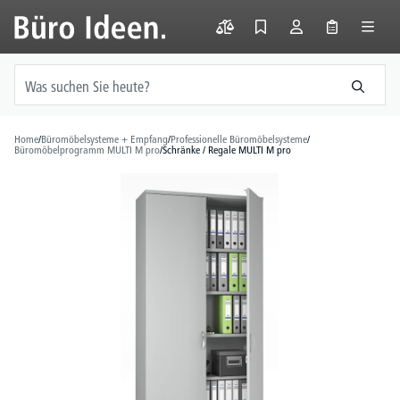
alt springen
Home
/
Büromöbelsysteme + Empfang
/
Professionelle Büromöbelsysteme
/
Büromöbelprogramm MULTI M pro
/
Schränke / Regale MULTI M pro
Bildergalerie überspringen