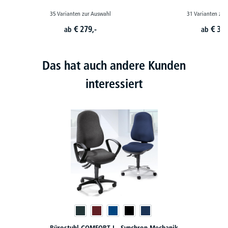
35 Varianten zur Auswahl
31 Varianten zur
€
279,-
€
379
ab
ab
Das hat auch andere Kunden
interessiert
hron-Mechanik
XXL-Bürostuhl CONTROL 24 - bis 200 kg