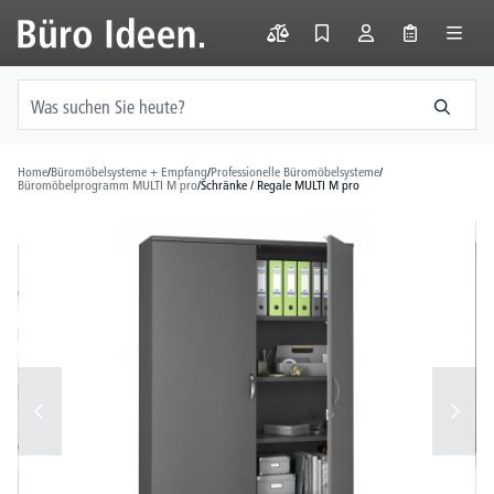
alt springen
Home
/
Büromöbelsysteme + Empfang
/
Professionelle Büromöbelsysteme
/
Büromöbelprogramm MULTI M pro
/
Schränke / Regale MULTI M pro
Bildergalerie überspringen