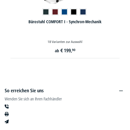
ORT I - Synchron-Mechanik
XXL-Bürostuhl CONTROL 24
rianten zur Auswahl
3 Varianten z
€
199,
€
8
90
ab
ab
So erreichen Sie uns
Wenden Sie sich an Ihren Fachhändler