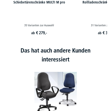
Schiebetürenschränke MULTI M pro
Rollladenschränke
35 Varianten zur Auswahl
31 Varianten zur
€
279,-
€
379
ab
ab
Das hat auch andere Kunden
interessiert