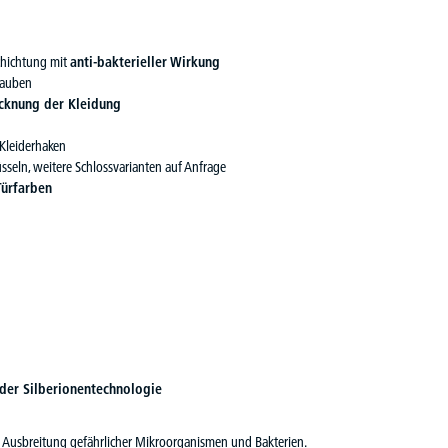
chichtung mit
anti-bakterieller Wirkung
rauben
ocknung der Kleidung
 Kleiderhaken
sseln, weitere Schlossvarianten auf Anfrage
Türfarben
 der Silberionentechnologie
e Ausbreitung gefährlicher Mikroorganismen und Bakterien.