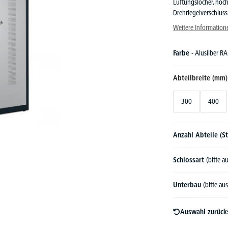
Lüftungslöcher, hochw
Drehriegelverschluss
Weitere Information
Farbe
- Alusilber R
Abteilbreite (mm
300
400
Anzahl Abteile (S
Schlossart
(bitte 
Unterbau
(bitte au
Auswahl zurück