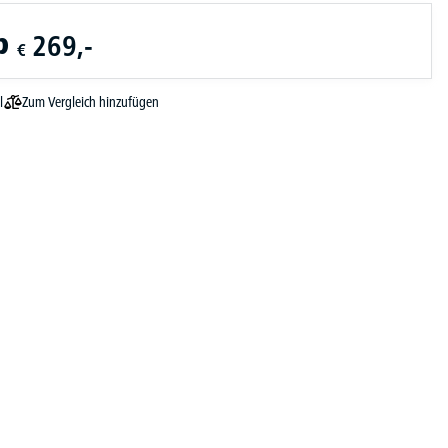
b
269,-
€
Zum Vergleich hinzufügen
l