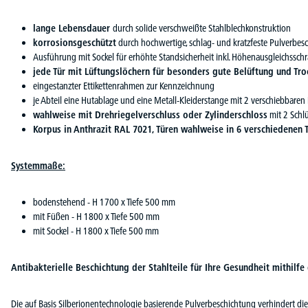
lange Lebensdauer
durch solide verschweißte Stahlblechkonstruktion
korrosionsgeschützt
durch hochwertige, schlag- und kratzfeste Pulverbes
Ausführung mit Sockel für erhöhte Standsicherheit inkl. Höhenausgleichssch
jede Tür mit Lüftungslöchern für besonders gute Belüftung und Tr
eingestanzter Ettikettenrahmen zur Kennzeichnung
je Abteil eine Hutablage und eine Metall-Kleiderstange mit 2 verschiebbaren
wahlweise mit Drehriegelverschluss oder Zylinderschloss
mit 2 Schlü
Korpus in Anthrazit RAL 7021, Türen wahlweise in 6 verschiedenen 
Systemmaße:
bodenstehend - H 1700 x Tiefe 500 mm
mit Füßen - H 1800 x Tiefe 500 mm
mit Sockel - H 1800 x Tiefe 500 mm
Antibakterielle Beschichtung der Stahlteile für Ihre Gesundheit mithilfe
Die auf Basis Silberionentechnologie basierende Pulverbeschichtung verhindert di