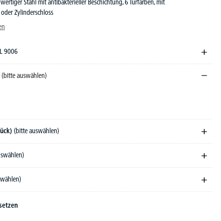
ertiger Stahl mit antibakterieller Beschichtung, 6 Türfarben, mit
 oder Zylinderschloss
en
AL 9006
)
(bitte auswählen)
tück)
(bitte auswählen)
auswählen)
swählen)
setzen