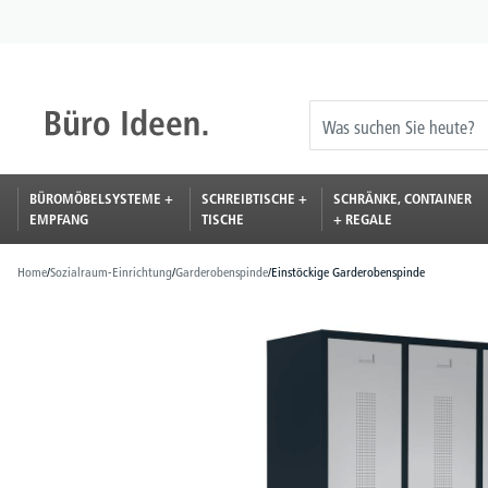
springen
Zur Hauptnavigation springen
BÜROMÖBELSYSTEME +
SCHREIBTISCHE +
SCHRÄNKE, CONTAINER
EMPFANG
TISCHE
+ REGALE
Home
/
Sozialraum-Einrichtung
/
Garderobenspinde
/
Einstöckige Garderobenspinde
Bildergalerie überspringen